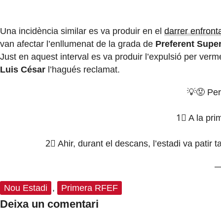
Una incidència similar es va produir en el
darrer enfront
van afectar l’enllumenat de la grada de
Preferent Super
Just en aquest interval es va produir l’expulsió per verm
Luis César
l’hagués reclamat.
💡😡 Per
1⃣ A la pri
2⃣ Ahir, durant el descans, l’estadi va patir 
—
Nou Estadi
,
Primera RFEF
Deixa un comentari