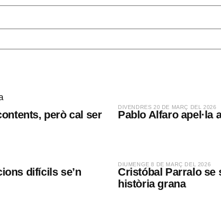
​DIVENDRES 20 DE MARÇ DEL 2026
contents, però cal ser
Pablo Alfaro apel·la 
​DIUMENGE 8 DE MARÇ DEL 2026
ions difícils se’n
Cristóbal Parralo se 
història grana