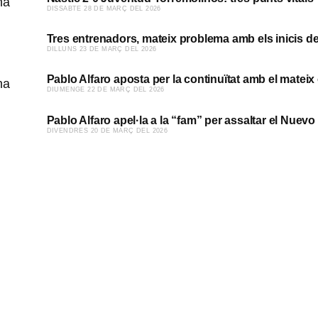
​DISSABTE 28 DE MARÇ DEL 2026
Tres entrenadors, mateix problema amb els inicis de 
​DILLUNS 23 DE MARÇ DEL 2026
Pablo Alfaro aposta per la continuïtat amb el mateix 
​DIUMENGE 22 DE MARÇ DEL 2026
Pablo Alfaro apel·la a la “fam” per assaltar el Nuevo
​DIVENDRES 20 DE MARÇ DEL 2026