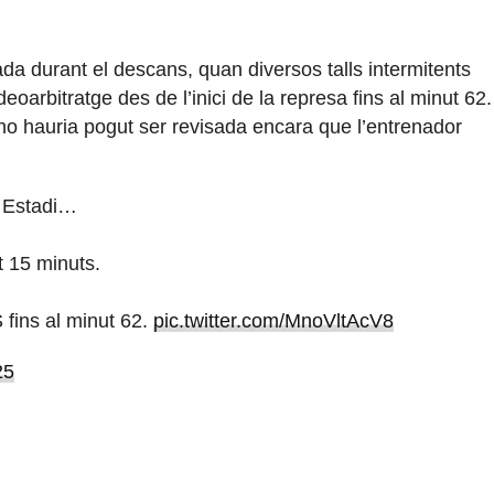
da durant el descans, quan diversos talls intermitents
eoarbitratge des de l’inici de la represa fins al minut 62.
no hauria pogut ser revisada encara que l’entrenador
u Estadi…
t 15 minuts.
 fins al minut 62.
pic.twitter.com/MnoVltAcV8
25