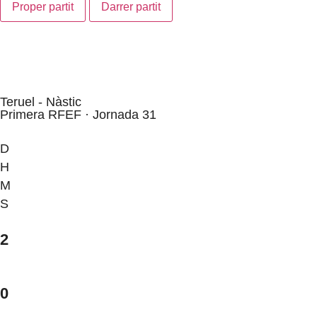
Proper partit
Darrer partit
Teruel - Nàstic
Primera RFEF · Jornada 31
D
H
M
S
2
0