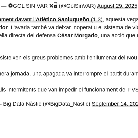
— ⚽GOL SIN VAR ❌🖥️ (@GolSinVAR)
August 29, 2025
ament davant l’
Atlético Sanluqueño
(1-3)
, aquesta vega
ior
. L’avaria també va deixar inoperatiu el sistema de víd
ella directa del defensa
César Morgado
, una acció que 
sisteixen els greus problemes amb l’enllumenat del No
mera jornada, una apagada va interrompre el partit duran
talls intermitents que van impedir el funcionament del FVS
 Big Data Nàstic (@BigData_Nastic)
September 14, 20