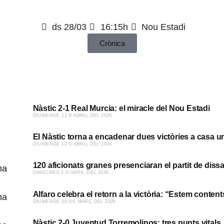
ds 28/03
16:15h
Nou Estadi
Crònica
Nàstic 2-1 Real Murcia: el miracle del Nou Estadi
​DIUMENGE 12 D'ABRIL DEL 2026
El Nàstic torna a encadenar dues victòries a casa 
​DIUMENGE 12 D'ABRIL DEL 2026
120 aficionats granes presenciaran el partit de diss
​DIMECRES 1 D'ABRIL DEL 2026
Alfaro celebra el retorn a la victòria: “Estem content
​DIUMENGE 29 DE MARÇ DEL 2026
Nàstic 2-0 Juventud Torremolinos: tres punts vitals