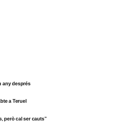
un any després
abte a Teruel
s, però cal ser cauts”