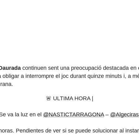
 Daurada
continuen sent una preocupació destacada en e
 obligar a interrompre el joc durant quinze minuts i, a mé
grana.
🚨 ULTIMA HORA |
Se va la luz en el
@NASTICTARRAGONA
–
@Algecira
 horas. Pendientes de ver si se puede solucionar al insta