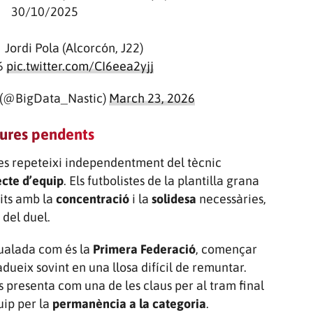
30/10/2025
Jordi Pola (Alcorcón, J22)
6
pic.twitter.com/CI6eea2yjj
 (@BigData_Nastic)
March 23, 2026
tures pendents
es repeteixi independentment del tècnic
ecte d’equip
. Els futbolistes de la plantilla grana
its amb la
concentració
i la
solidesa
necessàries,
 del duel.
gualada com és la
Primera Federació
, començar
adueix sovint en una llosa difícil de remuntar.
es presenta com una de les claus per al tram final
uip per la
permanència a la categoria
.