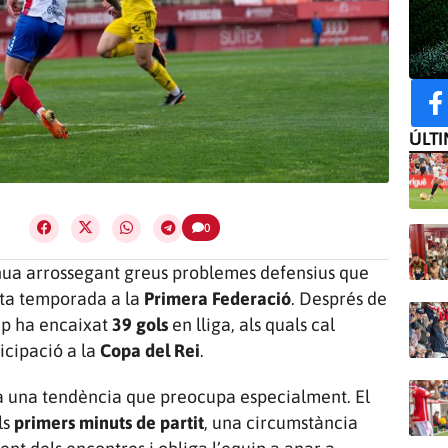
ÚLTI
0
ua arrossegant greus problemes defensius que
ta temporada a la
Primera Federació
. Després de
ip ha encaixat
39 gols
en lliga, als quals cal
icipació a la
Copa del Rei
.
ha una tendència que preocupa especialment. El
ls
primers minuts de partit
, una circumstància