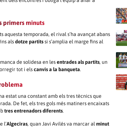
t dels encontres i obliga l’equip a anar a
s primers minuts
ts aquesta temporada, el rival s’ha avançat abans
ins als
dotze partits
si s’amplia el marge fins al
 manca de solidesa en les
entrades als partits
, un
rregir tot i els
canvis a la banqueta
.
problema
a estat una constant amb els tres tècnics que
rada. De fet, els tres gols més matiners encaixats
mb
tres entrenadors diferents
.
 l’
Algeciras
, quan Javi Avilés va marcar al
minut