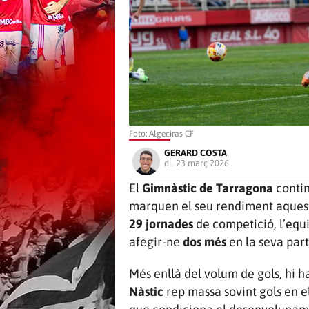
Foto: Algeciras CF
GERARD COSTA
dl. 23 març 2026
El
Gimnàstic de Tarragona
contin
marquen el seu rendiment aques
29 jornades
de competició, l’equ
afegir-ne
dos més
en la seva part
Més enllà del volum de gols, hi 
Nàstic
rep massa sovint gols en e