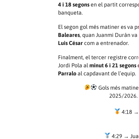
4 i 18 segons
en el partit corres
banqueta.
El segon gol més matiner es va p
Baleares
, quan Juanmi Durán va 
Luis César
com a entrenador.
Finalment, el tercer registre corr
Jordi Pola al
minut 6 i 21 segons
e
Parralo
al capdavant de l’equip.
Gols més matiner
2025/2026. L
4:18 → 
4:29 → Juan