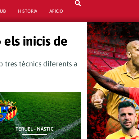
LUB
HISTÒRIA
AFICIÓ
ls inicis de
 tres tècnics diferents a
Proper partit
Darrer partit
TERUEL - NÀSTIC