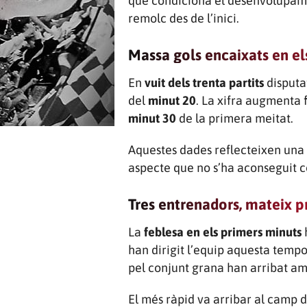
que condiciona el desenvolupamen
remolc des de l’inici.
Massa gols encaixats en el
En
vuit dels trenta partits
disputa
del
minut 20
. La xifra augmenta f
minut 30
de la primera meitat.
Aquestes dades reflecteixen una
aspecte que no s’ha aconseguit co
Tres entrenadors, mateix 
La
feblesa en els primers minuts
h
han dirigit l’equip aquesta tempo
pel conjunt grana han arribat a
El més ràpid va arribar al camp de