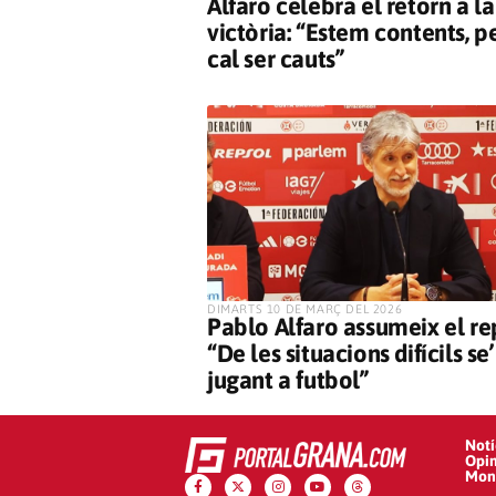
Alfaro celebra el retorn a la
victòria: “Estem contents, p
cal ser cauts”
​DIMARTS 10 DE MARÇ DEL 2026
Pablo Alfaro assumeix el re
“De les situacions difícils se’
jugant a futbol”
Notí
Opin
Mono