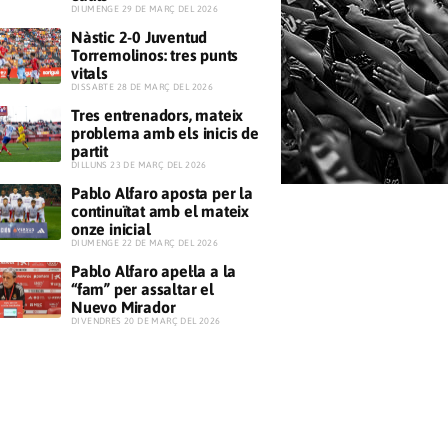
​DIUMENGE 29 DE MARÇ DEL 2026
Nàstic 2-0 Juventud
Torremolinos: tres punts
vitals
​DISSABTE 28 DE MARÇ DEL 2026
Tres entrenadors, mateix
problema amb els inicis de
partit
​DILLUNS 23 DE MARÇ DEL 2026
Pablo Alfaro aposta per la
continuïtat amb el mateix
onze inicial
​DIUMENGE 22 DE MARÇ DEL 2026
Pablo Alfaro apel·la a la
“fam” per assaltar el
Nuevo Mirador
​DIVENDRES 20 DE MARÇ DEL 2026