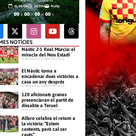
Primera RFEF · Jornada 31
ds 04/04
18:30h
Pinilla
00
00
00
00
D
H
M
S
MES NOTÍCIES
Nàstic 2-1 Real Murcia: el
miracle del Nou Estadi
​DIUMENGE 12 D'ABRIL DEL 2026
El Nàstic torna a
encadenar dues victòries a
casa un any després
​DIUMENGE 12 D'ABRIL DEL 2026
120 aficionats granes
presenciaran el partit de
dissabte a Teruel
​DIMECRES 1 D'ABRIL DEL 2026
Alfaro celebra el retorn a
la victòria: “Estem
contents, però cal ser
cauts”