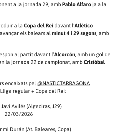
ponent a la jornada 29, amb
Pablo Alfaro
ja a la
roduir a la
Copa del Rei
davant l’
Atlético
avançar els balears al
minut 4 i 29 segons
, amb
espon al partit davant l’
Alcorcón
, amb un gol de
n la jornada 22 de campionat, amb
Cristóbal
s encaixats pel
@NASTICTARRAGONA
liga regular + Copa del Rei:
Javi Avilés (Algeciras, J29)
22/03/2026
mi Durán (At. Baleares, Copa)