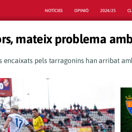
NOTÍCIES
OPINIÓ
2024/25
C
rs, mateix problema amb e
s encaixats pels tarragonins han arribat amb