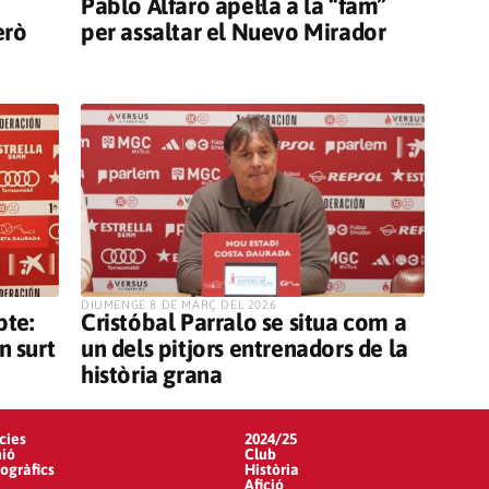
Pablo Alfaro apel·la a la “fam”
erò
per assaltar el Nuevo Mirador
​DIUMENGE 8 DE MARÇ DEL 2026
pte:
Cristóbal Parralo se situa com a
n surt
un dels pitjors entrenadors de la
història grana
cies
2024/25
ió
Club
gràfics
Història
Afició