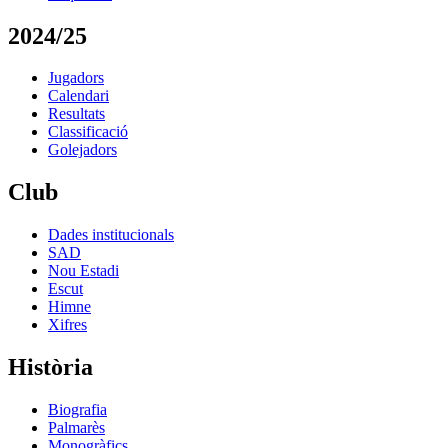
2024/25
Jugadors
Calendari
Resultats
Classificació
Golejadors
Club
Dades institucionals
SAD
Nou Estadi
Escut
Himne
Xifres
Història
Biografia
Palmarès
Monogràfics