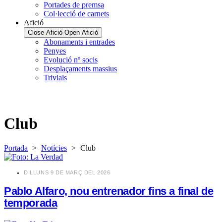
Portades de premsa
Col·lecció de carnets
Afició
Close Afició
Open Afició
Abonaments i entrades
Penyes
Evolució nº socis
Desplaçaments massius
Trivials
Club
Portada
>
Notícies
>
Club
​DILLUNS 9 DE MARÇ DEL 2026
Pablo Alfaro, nou entrenador fins a final de
temporada