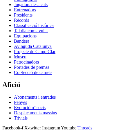
Jugadors destacats
Entrenadors
Presidents
Rècords
Classificació històrica
Tal dia com avui...
Equipacions
Bandera
Avinguda Catalunya
Projecte de Camp Clar
Museu
Patrocinadors
Portades de premsa
Col·lecció de carnets
Afició
Abonaments i entrades
Penyes
Evolució nº socis
Desplaçaments massius
Trivials
Facebook-f
X-twitter
Instagram
Youtube
Threads