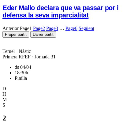
Eder Mallo declara que va passar por i
defensa la seva imparcialitat
Anterior
Page
1
Page
2
Page
3
…
Page
6
Següent
Proper partit
Darrer partit
Teruel - Nàstic
Primera RFEF · Jornada 31
ds 04/04
18:30h
Pinilla
D
H
M
S
2