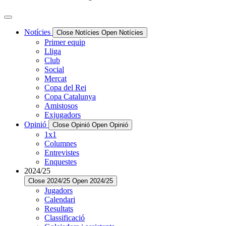
Notícies
Close Notícies
Open Notícies
Primer equip
Lliga
Club
Social
Mercat
Copa del Rei
Copa Catalunya
Amistosos
Exjugadors
Opinió
Close Opinió
Open Opinió
1x1
Columnes
Entrevistes
Enquestes
2024/25
Close 2024/25
Open 2024/25
Jugadors
Calendari
Resultats
Classificació