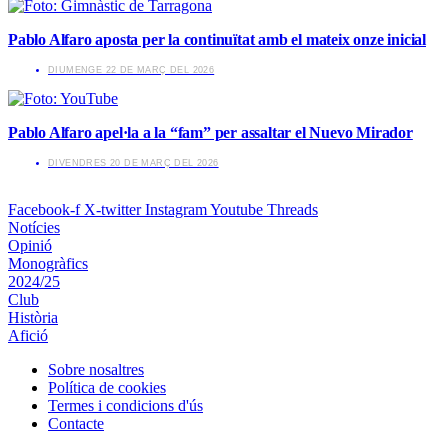
Pablo Alfaro aposta per la continuïtat amb el mateix onze inicial
​DIUMENGE 22 DE MARÇ DEL 2026
Pablo Alfaro apel·la a la “fam” per assaltar el Nuevo Mirador
​DIVENDRES 20 DE MARÇ DEL 2026
Facebook-f
X-twitter
Instagram
Youtube
Threads
Notícies
Opinió
Monogràfics
2024/25
Club
Història
Afició
Sobre nosaltres
Política de cookies
Termes i condicions d'ús
Contacte