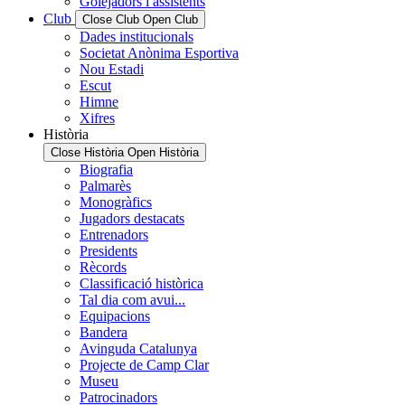
Golejadors i assistents
Club
Close Club
Open Club
Dades institucionals
Societat Anònima Esportiva
Nou Estadi
Escut
Himne
Xifres
Història
Close Història
Open Història
Biografia
Palmarès
Monogràfics
Jugadors destacats
Entrenadors
Presidents
Rècords
Classificació històrica
Tal dia com avui...
Equipacions
Bandera
Avinguda Catalunya
Projecte de Camp Clar
Museu
Patrocinadors