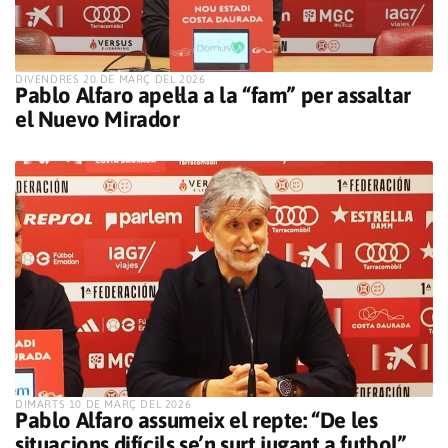
​DIVENDRES 20 DE MARÇ DEL 2026
Pablo Alfaro apel·la a la “fam” per assaltar
el Nuevo Mirador
​DIMARTS 10 DE MARÇ DEL 2026
Pablo Alfaro assumeix el repte: “De les
situacions difícils se’n surt jugant a futbol”