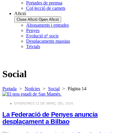
Portades de premsa
Col·lecció de carnets
Afició
Close Afició
Open Afició
Abonaments i entrades
Penyes
Evolució nº socis
Desplaçaments massius
Trivials
Social
Portada
>
Notícies
>
Social
>
Pàgina 14
​DIVENDRES 11 DE MARÇ DEL 2016
La Federació de Penyes anuncia
desplaçament a Bilbao