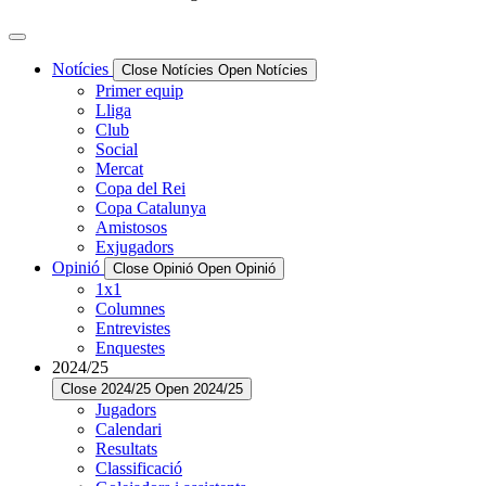
Notícies
Close Notícies
Open Notícies
Primer equip
Lliga
Club
Social
Mercat
Copa del Rei
Copa Catalunya
Amistosos
Exjugadors
Opinió
Close Opinió
Open Opinió
1x1
Columnes
Entrevistes
Enquestes
2024/25
Close 2024/25
Open 2024/25
Jugadors
Calendari
Resultats
Classificació