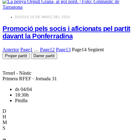
​DIJOUS 10 DE MARÇ DEL 2016
Promoció pels socis i aficionats pel partit
davant la Ponferradina
Anterior
Page
1
…
Page
12
Page
13
Page
14
Següent
Proper partit
Darrer partit
Teruel - Nàstic
Primera RFEF · Jornada 31
ds 04/04
18:30h
Pinilla
D
H
M
S