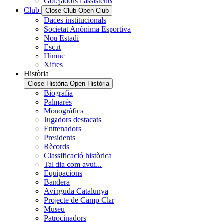
Golejadors i assistents
Club
Close Club
Open Club
Dades institucionals
Societat Anònima Esportiva
Nou Estadi
Escut
Himne
Xifres
Història
Close Història
Open Història
Biografia
Palmarès
Monogràfics
Jugadors destacats
Entrenadors
Presidents
Rècords
Classificació històrica
Tal dia com avui...
Equipacions
Bandera
Avinguda Catalunya
Projecte de Camp Clar
Museu
Patrocinadors