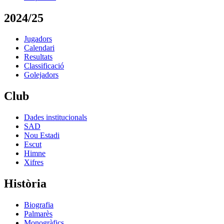
2024/25
Jugadors
Calendari
Resultats
Classificació
Golejadors
Club
Dades institucionals
SAD
Nou Estadi
Escut
Himne
Xifres
Història
Biografia
Palmarès
Monogràfics