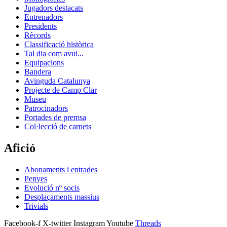
Jugadors destacats
Entrenadors
Presidents
Rècords
Classificació històrica
Tal dia com avui...
Equipacions
Bandera
Avinguda Catalunya
Projecte de Camp Clar
Museu
Patrocinadors
Portades de premsa
Col·lecció de carnets
Afició
Abonaments i entrades
Penyes
Evolució nº socis
Desplaçaments massius
Trivials
Facebook-f
X-twitter
Instagram
Youtube
Threads