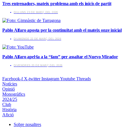
Tres entrenadors, mateix problema amb els inicis de partit
​DILLUNS 23 DE MARÇ DEL 2026
Pablo Alfaro aposta per la continuïtat amb el mateix onze inicial
​DIUMENGE 22 DE MARÇ DEL 2026
Pablo Alfaro apel·la a la “fam” per assaltar el Nuevo Mirador
​DIVENDRES 20 DE MARÇ DEL 2026
Facebook-f
X-twitter
Instagram
Youtube
Threads
Notícies
Opinió
Monogràfics
2024/25
Club
Història
Afició
Sobre nosaltres