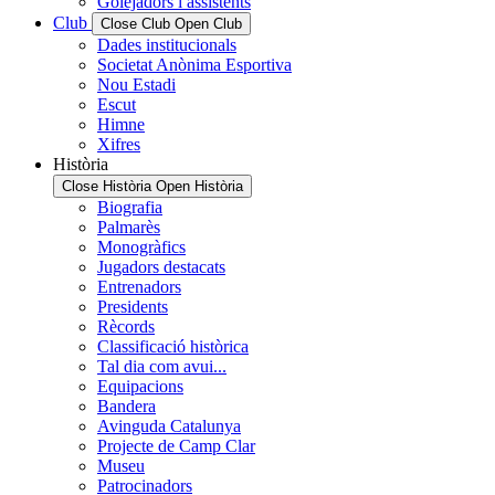
Golejadors i assistents
Club
Close Club
Open Club
Dades institucionals
Societat Anònima Esportiva
Nou Estadi
Escut
Himne
Xifres
Història
Close Història
Open Història
Biografia
Palmarès
Monogràfics
Jugadors destacats
Entrenadors
Presidents
Rècords
Classificació històrica
Tal dia com avui...
Equipacions
Bandera
Avinguda Catalunya
Projecte de Camp Clar
Museu
Patrocinadors