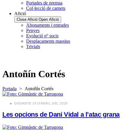
Portades de premsa
Col·lecció de carnets
Afició
Close Afició
Open Afició
Abonaments i entrades
Penyes
Evolució nº socis
Desplaçaments massius
Trivials
Antoñín Cortés
Portada
>
Antoñín Cortés
​DISSABTE 19 D'ABRIL DEL 2025
Les opcions de Dani Vidal a l’atac grana