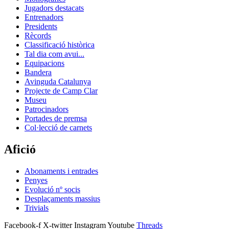
Jugadors destacats
Entrenadors
Presidents
Rècords
Classificació històrica
Tal dia com avui...
Equipacions
Bandera
Avinguda Catalunya
Projecte de Camp Clar
Museu
Patrocinadors
Portades de premsa
Col·lecció de carnets
Afició
Abonaments i entrades
Penyes
Evolució nº socis
Desplaçaments massius
Trivials
Facebook-f
X-twitter
Instagram
Youtube
Threads