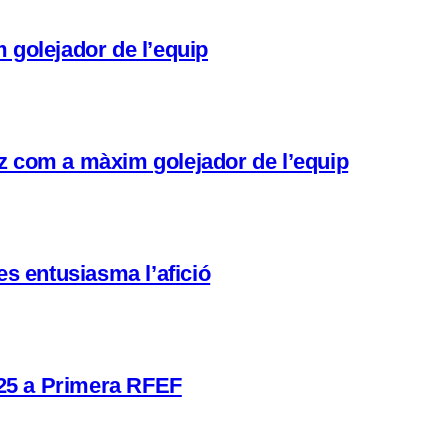
 golejador de l’equip
ez com a màxim golejador de l’equip
es entusiasma l’afició
a 25 a Primera RFEF