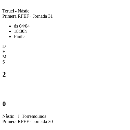
Teruel - Nàstic
Primera RFEF · Jornada 31
ds 04/04
18:30h
Pinilla
D
H
M
S
2
0
Nàstic - J. Torremolinos
Primera RFEF · Jornada 30