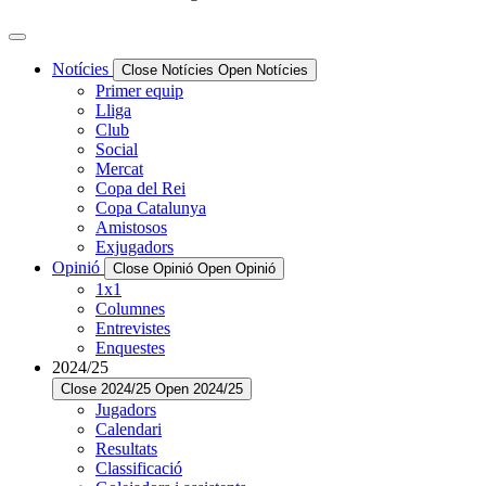
Notícies
Close Notícies
Open Notícies
Primer equip
Lliga
Club
Social
Mercat
Copa del Rei
Copa Catalunya
Amistosos
Exjugadors
Opinió
Close Opinió
Open Opinió
1x1
Columnes
Entrevistes
Enquestes
2024/25
Close 2024/25
Open 2024/25
Jugadors
Calendari
Resultats
Classificació