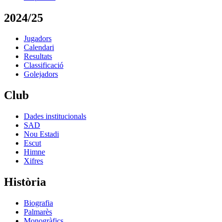
2024/25
Jugadors
Calendari
Resultats
Classificació
Golejadors
Club
Dades institucionals
SAD
Nou Estadi
Escut
Himne
Xifres
Història
Biografia
Palmarès
Monogràfics