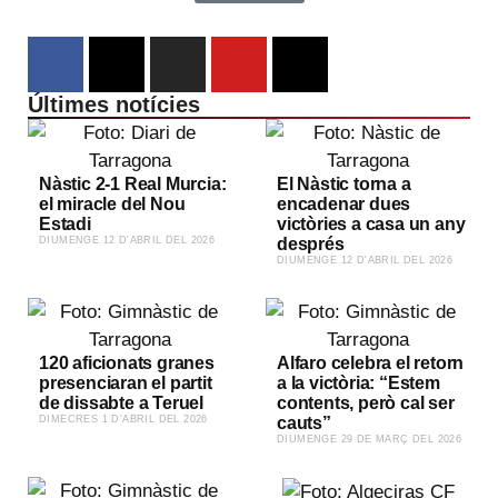
Últimes notícies
Nàstic 2-1 Real Murcia:
El Nàstic torna a
el miracle del Nou
encadenar dues
Estadi
victòries a casa un any
​DIUMENGE 12 D'ABRIL DEL 2026
després
​DIUMENGE 12 D'ABRIL DEL 2026
120 aficionats granes
Alfaro celebra el retorn
presenciaran el partit
a la victòria: “Estem
de dissabte a Teruel
contents, però cal ser
​DIMECRES 1 D'ABRIL DEL 2026
cauts”
​DIUMENGE 29 DE MARÇ DEL 2026