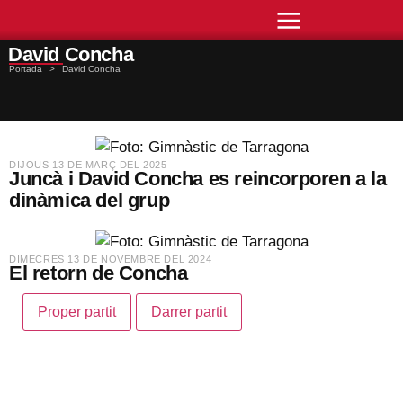
David Concha
Portada
>
David Concha
​DIJOUS 13 DE MARÇ DEL 2025
Juncà i David Concha es reincorporen a la
dinàmica del grup
​DIMECRES 13 DE NOVEMBRE DEL 2024
El retorn de Concha
Proper partit
Darrer partit