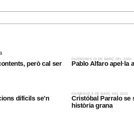
​DIVENDRES 20 DE MARÇ DEL 2026
contents, però cal ser
Pablo Alfaro apel·la 
​DIUMENGE 8 DE MARÇ DEL 2026
ions difícils se’n
Cristóbal Parralo se 
història grana