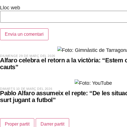
Lloc web
​DIUMENGE 29 DE MARÇ DEL 2026
Alfaro celebra el retorn a la victòria: “Estem 
cauts”
​DIMARTS 10 DE MARÇ DEL 2026
Pablo Alfaro assumeix el repte: “De les situac
surt jugant a futbol”
Proper partit
Darrer partit