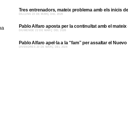
Tres entrenadors, mateix problema amb els inicis de 
​DILLUNS 23 DE MARÇ DEL 2026
Pablo Alfaro aposta per la continuïtat amb el mateix 
​DIUMENGE 22 DE MARÇ DEL 2026
Pablo Alfaro apel·la a la “fam” per assaltar el Nuevo
​DIVENDRES 20 DE MARÇ DEL 2026