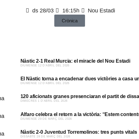
ds 28/03
16:15h
Nou Estadi
Crònica
Nàstic 2-1 Real Murcia: el miracle del Nou Estadi
​DIUMENGE 12 D'ABRIL DEL 2026
El Nàstic torna a encadenar dues victòries a casa 
​DIUMENGE 12 D'ABRIL DEL 2026
120 aficionats granes presenciaran el partit de diss
​DIMECRES 1 D'ABRIL DEL 2026
Alfaro celebra el retorn a la victòria: “Estem content
​DIUMENGE 29 DE MARÇ DEL 2026
Nàstic 2-0 Juventud Torremolinos: tres punts vitals
​DISSABTE 28 DE MARÇ DEL 2026