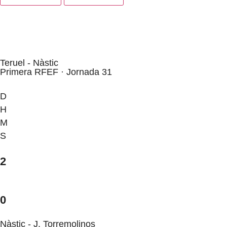
Teruel - Nàstic
Primera RFEF · Jornada 31
D
H
M
S
2
0
Nàstic - J. Torremolinos