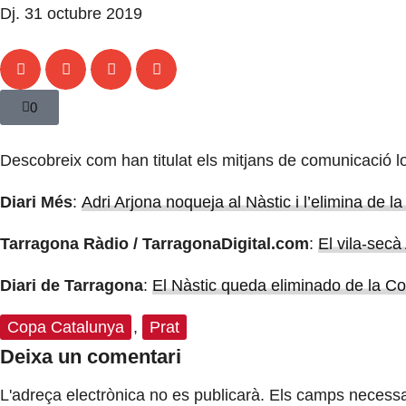
Dj. 31 octubre 2019
0
Descobreix com han titulat els mitjans de comunicació l
Diari Més
:
Adri Arjona noqueja al Nàstic i l’elimina de 
Tarragona Ràdio / TarragonaDigital.com
:
El vila-secà
Diari de Tarragona
:
El Nàstic queda eliminado de la C
Copa Catalunya
,
Prat
Deixa un comentari
L'adreça electrònica no es publicarà.
Els camps necessa