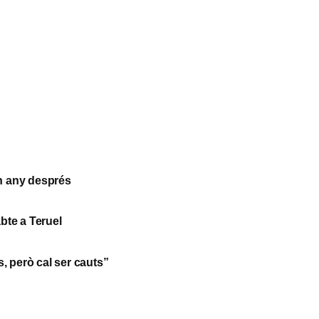
un any després
abte a Teruel
s, però cal ser cauts”