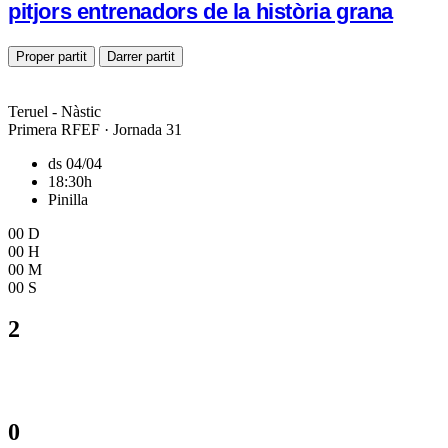
pitjors entrenadors de la història grana
Proper partit
Darrer partit
Teruel - Nàstic
Primera RFEF · Jornada 31
ds 04/04
18:30h
Pinilla
00
D
00
H
00
M
00
S
2
0