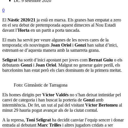
Dc. 9 setembre 2020
0
El
Nàstic 2020/21
ja està en marxa. Els granes han empatat a zero
en el seu debut de pretemporada aquest dimecres al Nou Estadi
davant l’
Horta
en un partit a porta tancada.
El matx ha servit per veure algunes de les noves cares de la
temporada; els nouvinguts
Joan Oriol
i
Gonzi
han saltat d’inici,
estrenant-se d’aquesta manera amb la samarreta grana.
Seligrat
ha sortit d’inici apostant per joves com
Bernat Guiu
o els
debutants
Gonzi
i
Joan Oriol
. Malgrat no generar gaire perill, els
barcelonins han estat però els clars dominants de la primera meitat.
Foto: Gimnàstic de Tarragona
Els homes dirigits per
Víctor Valdés
no s’han deixat intimidar pel
canvi de categoria i han buscat la porteria de
Gonzi
amb
intermitència. De fet, un xut al pal del visitant
Víctor Bertomeu
al
minut 29 hauria pogut avançar als de la ciutat comtal.
A la represa,
Toni Seligrat
ha decidit canviar l’equip sencer i donar
entrada al debutant
Marc Trilles
i altres jugadors cridats a ser