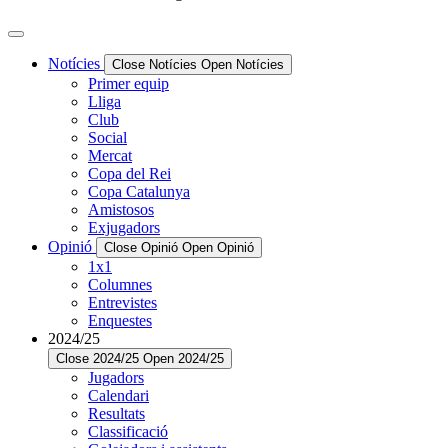
Notícies
Close Notícies
Open Notícies
Primer equip
Lliga
Club
Social
Mercat
Copa del Rei
Copa Catalunya
Amistosos
Exjugadors
Opinió
Close Opinió
Open Opinió
1x1
Columnes
Entrevistes
Enquestes
2024/25
Close 2024/25
Open 2024/25
Jugadors
Calendari
Resultats
Classificació