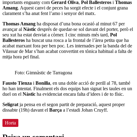
importants enguany com
Gerard Oliva
,
Pol Ballesteros
i
Thomas
Amang
. Aquest canvi de peces ha sorgit efecte i el conjunt grana
clarament s’ha anat fent l’amo i senyor del matx.
Thomas Amang
ha disposat d’una bona ocasió al minut 67 per
avançar al
Nàstic
després de quedar-se sol davant del porter, però el
seu xut ha estat desviat a còrner. I cinc minuts més tard,
Pol
Ballesteros
ha buscat una rosca a la frontal de l’àrea petita que ha
acabat marxant fora per ben poc. Les internades per la banda del de
Vilassar de Mar s’han acabat convertint en tònica habitual a falta de
mitja hora pel final.
Foto: Gimnàstic de Tarragona
Fausto Tienza
i
Bonilla
, en una doble acció de perill al 78, també
ho han intentat. Finalment els dos equips han signat les taules en un
duel on el
Nàstic
ha evidenciat encara falta d’idees i de to físic.
Seligrat
ja pensa en el segon partit de preparació, aquest proper
dissabte (19h) davant el
Barça
a l’estadi Johan Cruyff.
Horta
Deixa un comentari