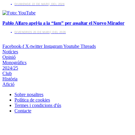
​DIUMENGE 22 DE MARÇ DEL 2026
Pablo Alfaro apel·la a la “fam” per assaltar el Nuevo Mirador
​DIVENDRES 20 DE MARÇ DEL 2026
Facebook-f
X-twitter
Instagram
Youtube
Threads
Notícies
Opinió
Monogràfics
2024/25
Club
Història
Afició
Sobre nosaltres
Política de cookies
Termes i condicions d'ús
Contacte