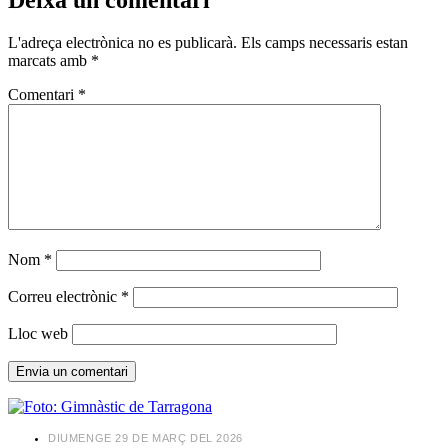
L'adreça electrònica no es publicarà.
Els camps necessaris estan
marcats amb
*
Comentari
*
Nom
*
Correu electrònic
*
Lloc web
​DIUMENGE 29 DE MARÇ DEL 2026