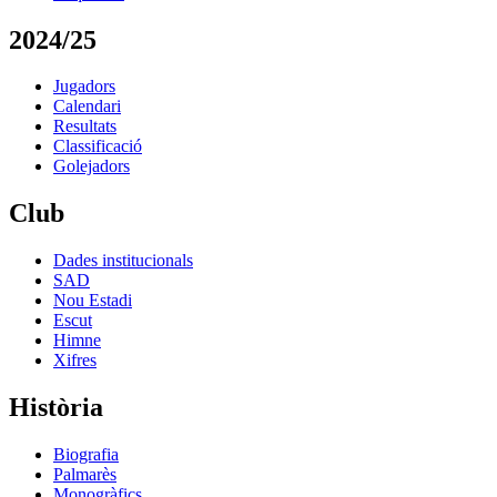
2024/25
Jugadors
Calendari
Resultats
Classificació
Golejadors
Club
Dades institucionals
SAD
Nou Estadi
Escut
Himne
Xifres
Història
Biografia
Palmarès
Monogràfics