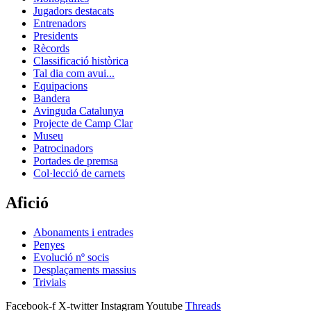
Jugadors destacats
Entrenadors
Presidents
Rècords
Classificació històrica
Tal dia com avui...
Equipacions
Bandera
Avinguda Catalunya
Projecte de Camp Clar
Museu
Patrocinadors
Portades de premsa
Col·lecció de carnets
Afició
Abonaments i entrades
Penyes
Evolució nº socis
Desplaçaments massius
Trivials
Facebook-f
X-twitter
Instagram
Youtube
Threads