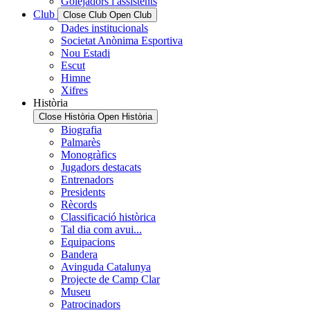
Golejadors i assistents
Club
Close Club
Open Club
Dades institucionals
Societat Anònima Esportiva
Nou Estadi
Escut
Himne
Xifres
Història
Close Història
Open Història
Biografia
Palmarès
Monogràfics
Jugadors destacats
Entrenadors
Presidents
Rècords
Classificació històrica
Tal dia com avui...
Equipacions
Bandera
Avinguda Catalunya
Projecte de Camp Clar
Museu
Patrocinadors