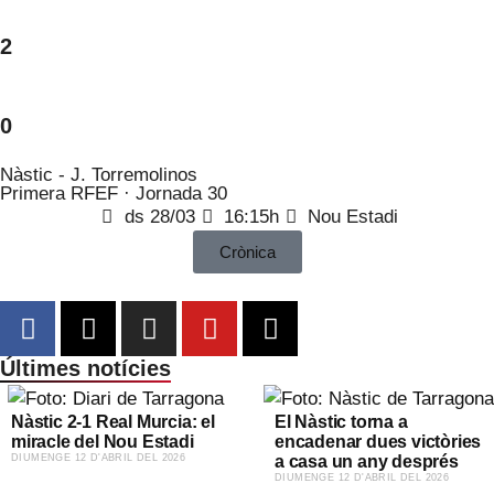
2
0
Nàstic - J. Torremolinos
Primera RFEF · Jornada 30
ds 28/03
16:15h
Nou Estadi
Crònica
Últimes notícies
Nàstic 2-1 Real Murcia: el
El Nàstic torna a
miracle del Nou Estadi
encadenar dues victòries
​DIUMENGE 12 D'ABRIL DEL 2026
a casa un any després
​DIUMENGE 12 D'ABRIL DEL 2026