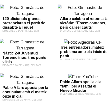
120 aficionats granes
Alfaro celebra el retorn a la
presenciaran el partit de
victòria: “Estem contents,
dissabte a Teruel
però cal ser cauts”
​DIMECRES 1 D'ABRIL DEL 2026
​DIUMENGE 29 DE MARÇ DEL 2026
Tres entrenadors, mateix
problema amb els inicis de
Nàstic 2-0 Juventud
partit
Torremolinos: tres punts
​DILLUNS 23 DE MARÇ DEL 2026
vitals
​DISSABTE 28 DE MARÇ DEL 2026
Pablo Alfaro apel·la a la
“fam” per assaltar el
Pablo Alfaro aposta per la
Nuevo Mirador
continuïtat amb el mateix
​DIVENDRES 20 DE MARÇ DEL 2026
onze inicial
​DIUMENGE 22 DE MARÇ DEL 2026