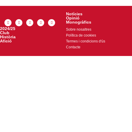
Notícies
Opinió
Monogràfics
2024/25
Sobre nosaltres
Club
Política de cookies
Història
Afició
Termes i condicions d'ús
Contacte