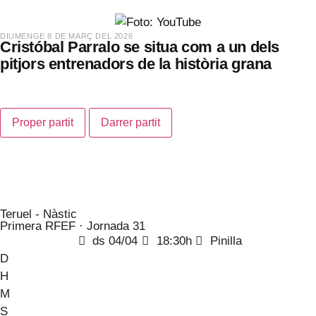
​DIUMENGE 8 DE MARÇ DEL 2026
Cristóbal Parralo se situa com a un dels
pitjors entrenadors de la història grana
Proper partit
Darrer partit
Teruel - Nàstic
Primera RFEF · Jornada 31
ds 04/04
18:30h
Pinilla
D
H
M
S