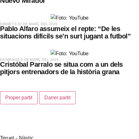
Nuevo Mirador
​DIMARTS 10 DE MARÇ DEL 2026
Pablo Alfaro assumeix el repte: “De les
situacions difícils se’n surt jugant a futbol”
​DIUMENGE 8 DE MARÇ DEL 2026
Cristóbal Parralo se situa com a un dels
pitjors entrenadors de la història grana
Proper partit
Darrer partit
Teruel - Nàstic