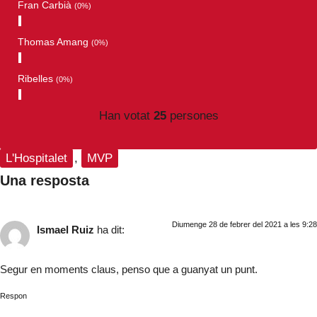
Fran Carbià
(0%)
Thomas Amang
(0%)
Ribelles
(0%)
Han votat
25
persones
L'Hospitalet
,
MVP
Una resposta
Diumenge 28 de febrer del 2021 a les 9:28
Ismael Ruiz
ha dit:
Segur en moments claus, penso que a guanyat un punt.
Respon