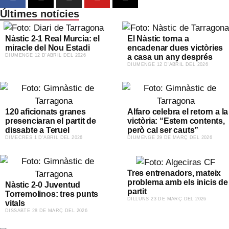
Últimes notícies
Nàstic 2-1 Real Murcia: el
El Nàstic torna a
miracle del Nou Estadi
encadenar dues victòries
​DIUMENGE 12 D'ABRIL DEL 2026
a casa un any després
​DIUMENGE 12 D'ABRIL DEL 2026
120 aficionats granes
Alfaro celebra el retorn a la
presenciaran el partit de
victòria: “Estem contents,
dissabte a Teruel
però cal ser cauts”
​DIMECRES 1 D'ABRIL DEL 2026
​DIUMENGE 29 DE MARÇ DEL 2026
Tres entrenadors, mateix
problema amb els inicis de
Nàstic 2-0 Juventud
partit
Torremolinos: tres punts
​DILLUNS 23 DE MARÇ DEL 2026
vitals
​DISSABTE 28 DE MARÇ DEL 2026