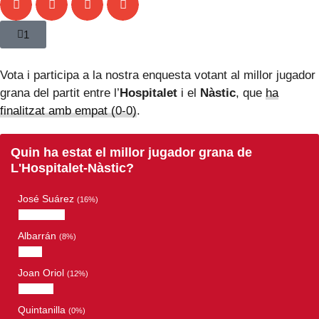
1
Vota i participa a la nostra enquesta votant al millor jugador
grana del partit entre l’
Hospitalet
i el
Nàstic
, que
ha
finalitzat amb empat (0-0)
.
Quin ha estat el millor jugador grana de
L'Hospitalet-Nàstic?
José Suárez
(16%)
Albarrán
(8%)
Joan Oriol
(12%)
Quintanilla
(0%)