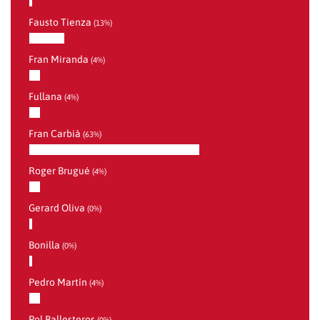
Fausto Tienza
(13%)
Fran Miranda
(4%)
Fullana
(4%)
Fran Carbià
(63%)
Roger Brugué
(4%)
Gerard Oliva
(0%)
Bonilla
(0%)
Pedro Martín
(4%)
Pol Ballesteros