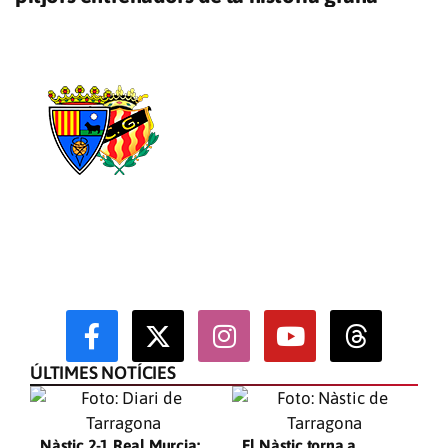
Proper partit
TERUEL - NÀSTIC
Primera RFEF · Jornada 31
ds 04/04
18:30h
Pinilla
D
H
M
S
ÚLTIMES NOTÍCIES
Nàstic 2-1 Real Murcia:
El Nàstic torna a