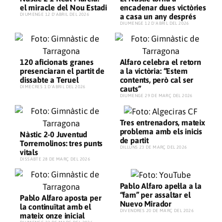
el miracle del Nou Estadi
encadenar dues victòries
​DIUMENGE 12 D'ABRIL DEL 2026
a casa un any després
​DIUMENGE 12 D'ABRIL DEL 2026
120 aficionats granes
Alfaro celebra el retorn
presenciaran el partit de
a la victòria: “Estem
dissabte a Teruel
contents, però cal ser
​DIMECRES 1 D'ABRIL DEL 2026
cauts”
​DIUMENGE 29 DE MARÇ DEL 2026
Tres entrenadors, mateix
problema amb els inicis
Nàstic 2-0 Juventud
de partit
Torremolinos: tres punts
​DILLUNS 23 DE MARÇ DEL 2026
vitals
​DISSABTE 28 DE MARÇ DEL 2026
Pablo Alfaro apel·la a la
“fam” per assaltar el
Pablo Alfaro aposta per
Nuevo Mirador
la continuïtat amb el
​DIVENDRES 20 DE MARÇ DEL 2026
mateix onze inicial