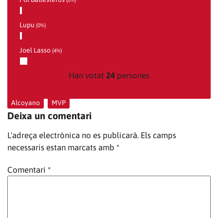
(0%)
Lupu
(0%)
Joel Lasso
(4%)
Han votat
24
persones
Alcoyano
,
MVP
Deixa un comentari
L'adreça electrònica no es publicarà.
Els camps
necessaris estan marcats amb
*
Comentari
*