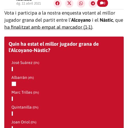
0
dg. 11 abril 2021
Vota i participa a la nostra enquesta votant al millor
jugador grana del partit entre l’
Alcoyano
i el
Nàstic
, que
ha finalitzat amb empat al marcador (1-1)
.
Quin ha estat el millor jugador grana de
l'Alcoyano-Nàstic?
José Suárez
(0%)
Albarrán
(4%)
Marc Trilles
(0%)
Quintanilla
(0%)
Joan Oriol
(0%)