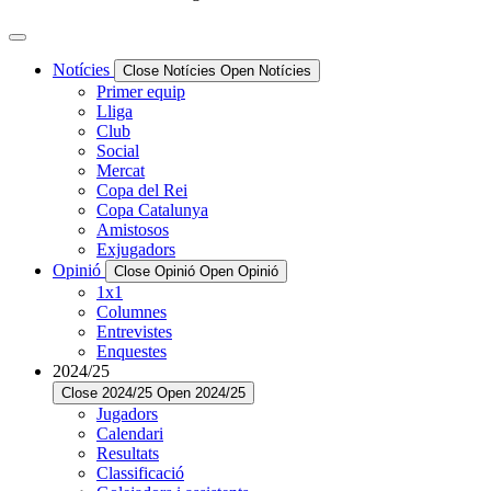
Notícies
Close Notícies
Open Notícies
Primer equip
Lliga
Club
Social
Mercat
Copa del Rei
Copa Catalunya
Amistosos
Exjugadors
Opinió
Close Opinió
Open Opinió
1x1
Columnes
Entrevistes
Enquestes
2024/25
Close 2024/25
Open 2024/25
Jugadors
Calendari
Resultats
Classificació