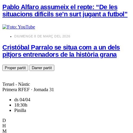
Pablo Alfaro assumeix el repte: “De les
situacions difícils se’n surt jugant a futbol”
​DIUMENGE 8 DE MARÇ DEL 2026
Cristóbal Parralo se situa com a un dels
pitjors entrenadors de la història grana
Proper partit
Darrer partit
Teruel - Nàstic
Primera RFEF · Jornada 31
ds 04/04
18:30h
Pinilla
D
H
M