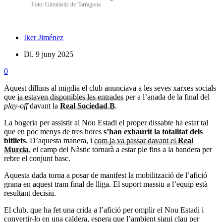
Foto: Gimnàstic de Tarragona
Iker Jiménez
Dl. 9 juny 2025
0
Aquest dilluns al migdia el club anunciava a les seves xarxes socials
que
ja estaven disponibles les entrades
per a l’anada de la final del
play-off
davant la
Real Sociedad B
.
La bogeria per assistir al Nou Estadi el proper dissabte ha estat tal
que en poc menys de tres hores
s’han exhaurit la totalitat dels
bitllets
. D’aquesta manera, i
com ja va passar davant el
Real
Murcia
, el camp del Nàstic tornarà a estar ple fins a la bandera per
rebre el conjunt basc.
Aquesta dada torna a posar de manifest la mobilització de l’afició
grana en aquest tram final de lliga. El suport massiu a l’equip està
resultant decisiu.
El club, que ha fet una crida a l’afició per omplir el Nou Estadi i
convertir-lo en una caldera, espera que l’ambient sigui clau per