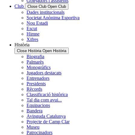
Golejadors i assistents
Club
Close Club
Open Club
Dades institucionals
Societat Anònima Esportiva
Nou Estadi
Escut
Himne
Xifres
Història
Close Història
Open Història
Biografia
Palmarès
Monogràfics
Jugadors destacats
Entrenadors
Presidents
Rècords
Classificació històrica
Tal dia com avui...
Equipacions
Bandera
Avinguda Catalunya
Projecte de Camp Clar
Museu
Patrocinadors