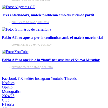
​DISSABTE 28 DE MARÇ DEL 2026
Tres entrenadors, mateix problema amb els inicis de partit
​DILLUNS 23 DE MARÇ DEL 2026
Pablo Alfaro aposta per la continuïtat amb el mateix onze inicial
​DIUMENGE 22 DE MARÇ DEL 2026
Pablo Alfaro apel·la a la “fam” per assaltar el Nuevo Mirador
​DIVENDRES 20 DE MARÇ DEL 2026
Facebook-f
X-twitter
Instagram
Youtube
Threads
Notícies
Opinió
Monogràfics
2024/25
Club
Història