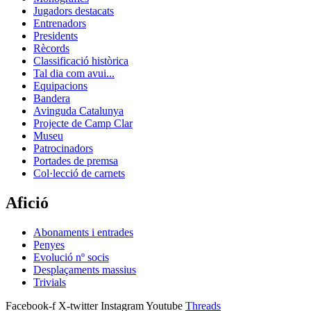
Jugadors destacats
Entrenadors
Presidents
Rècords
Classificació històrica
Tal dia com avui...
Equipacions
Bandera
Avinguda Catalunya
Projecte de Camp Clar
Museu
Patrocinadors
Portades de premsa
Col·lecció de carnets
Afició
Abonaments i entrades
Penyes
Evolució nº socis
Desplaçaments massius
Trivials
Facebook-f
X-twitter
Instagram
Youtube
Threads