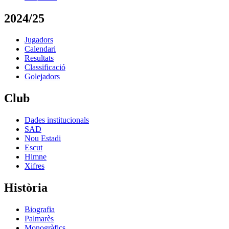
2024/25
Jugadors
Calendari
Resultats
Classificació
Golejadors
Club
Dades institucionals
SAD
Nou Estadi
Escut
Himne
Xifres
Història
Biografia
Palmarès
Monogràfics