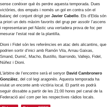
sense conèixer què és perdre aquesta temporada. Dues
victòries, dos empats i només un gol en contra són el
balanç del conjunt dirigit per
Javier Cabello
. Els d’Elda són
a priori un dels màxim favorits del grup per assolir l’ascens
i representaran pel Nàstic una vertadera prova de foc per
mesurar l’estat real de la plantilla.
Dioni i Fidel són les referències en atac dels alicantins, que
podrien sortir d’inici amb Ramón Vila, Arnau Gaixas,
Smand, Dumić, Macho, Bustillo, Ibarrondo, Vallejo, Fidel,
Núñez i Dioni.
L’àrbitre de l’encontre serà el senyor
David Cambronero
González
, del col·legi aragonès. Aquesta temporada ha
xiulat un enconte amb victòria local. El partit es podrà
seguir dissabte a partir de les 21:00 hores pel canal de la
Federació així com per les respectives ràdios locals.