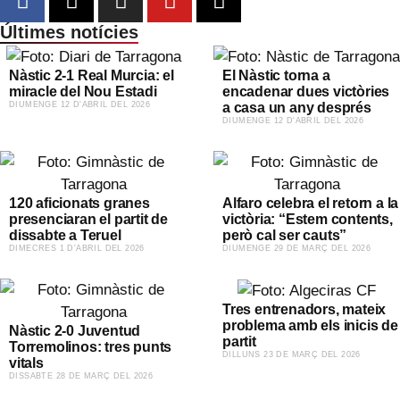
Últimes notícies
Nàstic 2-1 Real Murcia: el
El Nàstic torna a
miracle del Nou Estadi
encadenar dues victòries
​DIUMENGE 12 D'ABRIL DEL 2026
a casa un any després
​DIUMENGE 12 D'ABRIL DEL 2026
120 aficionats granes
Alfaro celebra el retorn a la
presenciaran el partit de
victòria: “Estem contents,
dissabte a Teruel
però cal ser cauts”
​DIMECRES 1 D'ABRIL DEL 2026
​DIUMENGE 29 DE MARÇ DEL 2026
Tres entrenadors, mateix
problema amb els inicis de
Nàstic 2-0 Juventud
partit
Torremolinos: tres punts
​DILLUNS 23 DE MARÇ DEL 2026
vitals
​DISSABTE 28 DE MARÇ DEL 2026