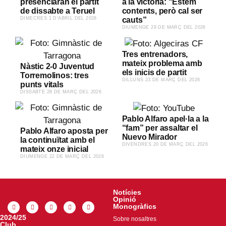
presenciaran el partit
a la victòria: “Estem
de dissabte a Teruel
contents, però cal ser
​DIMECRES 1 D'ABRIL DEL 2026
cauts”
​DIUMENGE 29 DE MARÇ DEL 2026
Tres entrenadors,
mateix problema amb
Nàstic 2-0 Juventud
els inicis de partit
Torremolinos: tres
​DILLUNS 23 DE MARÇ DEL 2026
punts vitals
​DISSABTE 28 DE MARÇ DEL 2026
Pablo Alfaro apel·la a la
“fam” per assaltar el
Pablo Alfaro aposta per
Nuevo Mirador
la continuïtat amb el
​DIVENDRES 20 DE MARÇ DEL 2026
mateix onze inicial
​DIUMENGE 22 DE MARÇ DEL 2026
Notícies
Opinió
Monogràfics
2024/25
Sobre nosaltres
Club