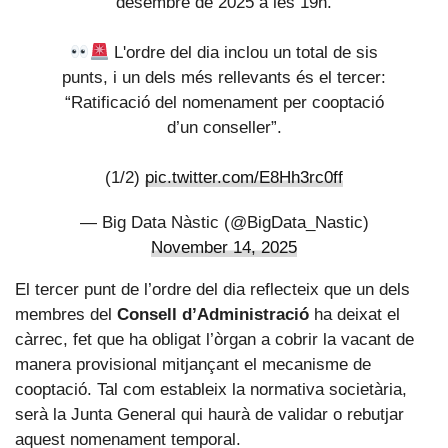
desembre de 2025 a les 19h.
L'ordre del dia inclou un total de sis
punts, i un dels més rellevants és el tercer:
“Ratificació del nomenament per cooptació
d’un conseller”.
(1/2)
pic.twitter.com/E8Hh3rc0ff
— Big Data Nàstic (@BigData_Nastic)
November 14, 2025
El tercer punt de l’ordre del dia reflecteix que un dels
membres del
Consell d’Administració
ha deixat el
càrrec, fet que ha obligat l’òrgan a cobrir la vacant de
manera provisional mitjançant el mecanisme de
cooptació. Tal com estableix la normativa societària,
serà la Junta General qui haurà de validar o rebutjar
aquest nomenament temporal.