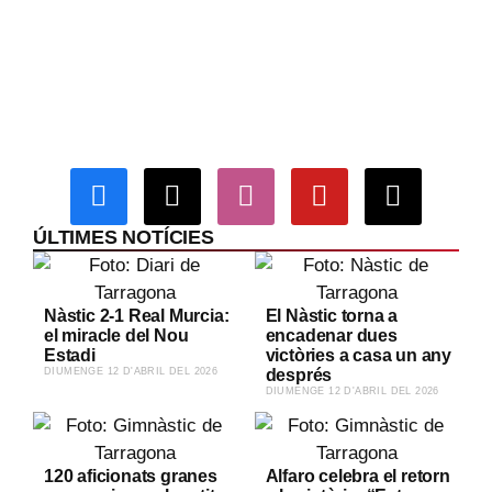
TERUEL - NÀSTIC
Primera RFEF · Jornada 31
ds 04/04
18:30h
Pinilla
00
00
00
00
D
H
M
S
ÚLTIMES NOTÍCIES
Nàstic 2-1 Real Murcia:
El Nàstic torna a
el miracle del Nou
encadenar dues
Estadi
victòries a casa un any
​DIUMENGE 12 D'ABRIL DEL 2026
després
​DIUMENGE 12 D'ABRIL DEL 2026
120 aficionats granes
Alfaro celebra el retorn