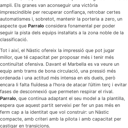
ampli. Els granes van aconseguir una victòria
imprescindible per recuperar confiança, retrobar certes
automatismes i, sobretot, mantenir la porteria a zero, un
aspecte que
Parralo
considera fonamental per poder
seguir la pista dels equips instal·lats a la zona noble de la
classificació.
Tot i així, el Nàstic ofereix la impressió que pot jugar
millor, que té capacitat per proposar més i tenir més
continuïtat ofensiva. Davant el Marbella es va veure un
equip amb trams de bona circulació, una pressió més
ordenada i una actitud més intensa en els duels, però
encara li falta fluïdesa a l’hora de atacar l’últim terç i evitar
fases de desconnexió que permeten respirar el rival.
Parralo
, que continua adaptant el seu model a la plantilla,
espera que aquest partit serveixi per fer un pas més en
ferm cap a la identitat que vol construir: un Nàstic
compacte, amb criteri amb la pilota i amb capacitat per
castigar en transicions.