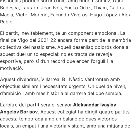
Els locals podrien sortir d’inici amb Rubén Gómez, Dani
Budesca, Lautaro, Jean Ives, Eneko Ortiz, Thiam, Carlos
Maciá, Víctor Moreno, Facundo Viveros, Hugo López i Álex
Rubio.
El partit, inevitablement, té un component emocional. La
final de Vigo del 2021-22 encara forma part de la memòria
col·lectiva del nasticisme. Aquell desenllaç dolorós dona a
aquest duel un to especial: no es tracta de revenja
esportiva, però sí d’un record que encén l’orgull i la
motivació.
Aquest divendres, Villarreal B i Nàstic s’enfronten amb
objectius similars i necessitats urgents. Un duel de nivell,
d’ambició i amb més història al darrere del que sembla.
L’àrbitre del partit serà el senyor
Aleksandar Ivaylov
Angelov Borisov
. Aquest col·legiat ha dirigit quatre partits
aquesta temporada amb un balanç de dues victòries
locals, un empat i una victòria visitant, amb una mitjana de