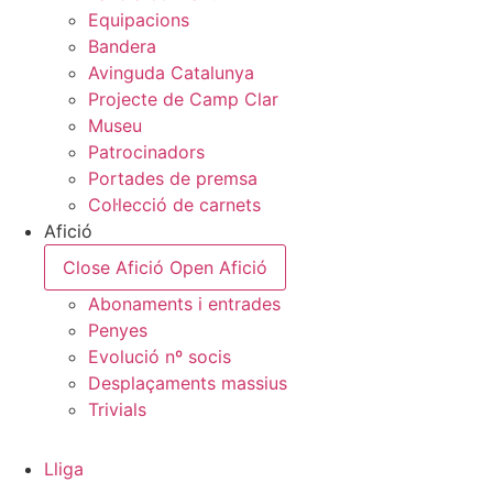
Equipacions
Bandera
Avinguda Catalunya
Projecte de Camp Clar
Museu
Patrocinadors
Portades de premsa
Col·lecció de carnets
Afició
Close Afició
Open Afició
Abonaments i entrades
Penyes
Evolució nº socis
Desplaçaments massius
Trivials
Lliga