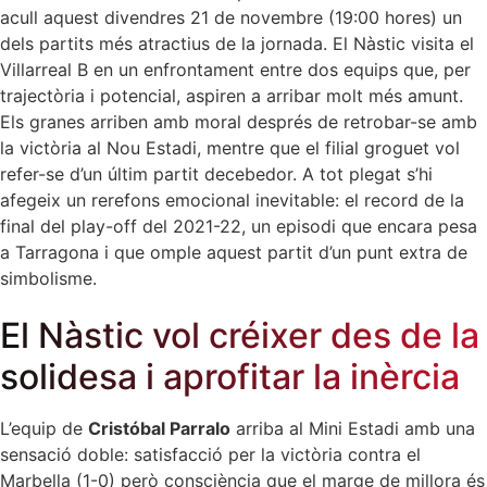
acull aquest divendres 21 de novembre (19:00 hores) un
dels partits més atractius de la jornada. El Nàstic visita el
Villarreal B en un enfrontament entre dos equips que, per
trajectòria i potencial, aspiren a arribar molt més amunt.
Els granes arriben amb moral després de retrobar-se amb
la victòria al Nou Estadi, mentre que el filial groguet vol
refer-se d’un últim partit decebedor. A tot plegat s’hi
afegeix un rerefons emocional inevitable: el record de la
final del play-off del 2021-22, un episodi que encara pesa
a Tarragona i que omple aquest partit d’un punt extra de
simbolisme.
El Nàstic vol créixer des de la
solidesa i aprofitar la inèrcia
L’equip de
Cristóbal Parralo
arriba al Mini Estadi amb una
sensació doble: satisfacció per la victòria contra el
Marbella (1-0) però consciència que el marge de millora és