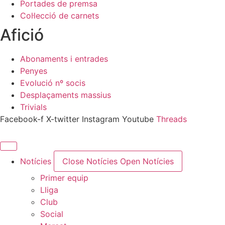
Portades de premsa
Col·lecció de carnets
Afició
Abonaments i entrades
Penyes
Evolució nº socis
Desplaçaments massius
Trivials
Facebook-f
X-twitter
Instagram
Youtube
Threads
Notícies
Close Notícies
Open Notícies
Primer equip
Lliga
Club
Social