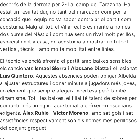
després de la derrota per 2-1 al camp del Tarazona. Ha
estat un resultat dur, no tant pel marcador com per la
sensació que l’equip no va saber controlar el partit com
acostuma. Malgrat tot, el Villarreal B es manté a només
dos punts del Nàstic i continua sent un rival molt perillós,
especialment a casa, on acostuma a mostrar un futbol
vertical, tècnic i amb molta mobilitat entre línies.
El tècnic valencià afronta el partit amb baixes sensibles:
els sancionats
Ismael Sierra
i
Alassane Diatta
i el lesionat
Luis Quintero
. Aquestes absències poden obligar Albelda
a ajustar estructures i donar minuts a jugadors més joves,
un element que sempre afegeix incertesa però també
dinamisme. Tot i les baixes, el filial té talent de sobres per
competir i és un equip acostumat a créixer en escenaris
exigents.
Álex Rubio
i
Víctor Moreno
, amb set gols i set
assistències respectivament són els homes més perillosos
del conjunt groguet.