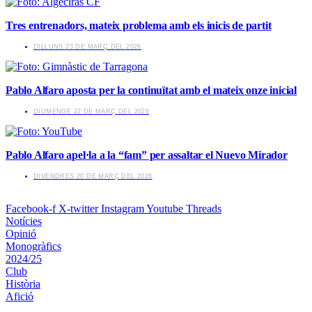
Tres entrenadors, mateix problema amb els inicis de partit
​DILLUNS 23 DE MARÇ DEL 2026
Pablo Alfaro aposta per la continuïtat amb el mateix onze inicial
​DIUMENGE 22 DE MARÇ DEL 2026
Pablo Alfaro apel·la a la “fam” per assaltar el Nuevo Mirador
​DIVENDRES 20 DE MARÇ DEL 2026
Facebook-f
X-twitter
Instagram
Youtube
Threads
Notícies
Opinió
Monogràfics
2024/25
Club
Història
Afició