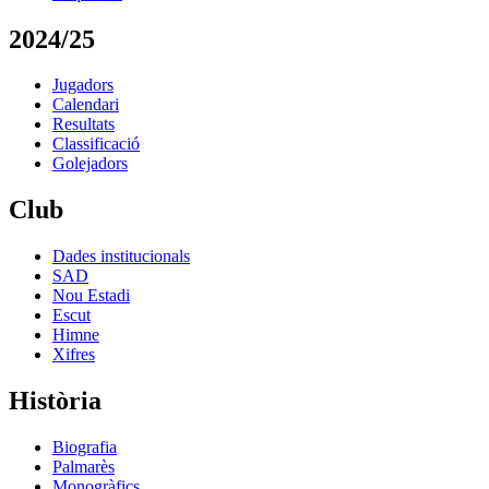
2024/25
Jugadors
Calendari
Resultats
Classificació
Golejadors
Club
Dades institucionals
SAD
Nou Estadi
Escut
Himne
Xifres
Història
Biografia
Palmarès
Monogràfics