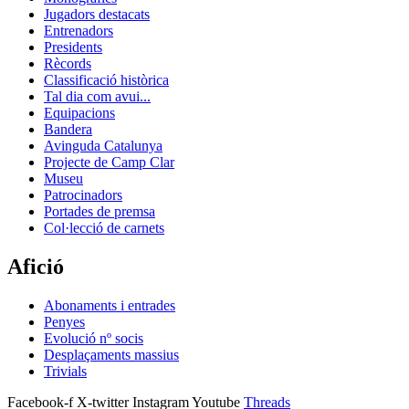
Jugadors destacats
Entrenadors
Presidents
Rècords
Classificació històrica
Tal dia com avui...
Equipacions
Bandera
Avinguda Catalunya
Projecte de Camp Clar
Museu
Patrocinadors
Portades de premsa
Col·lecció de carnets
Afició
Abonaments i entrades
Penyes
Evolució nº socis
Desplaçaments massius
Trivials
Facebook-f
X-twitter
Instagram
Youtube
Threads