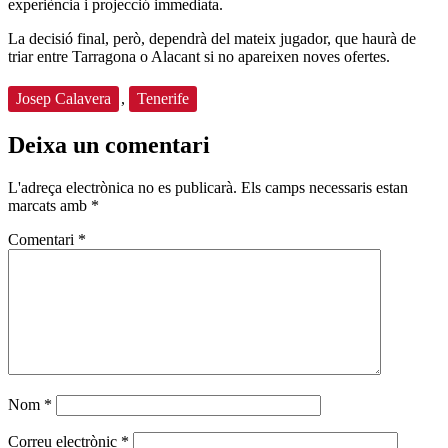
experiència i projecció immediata.
La decisió final, però, dependrà del mateix jugador, que haurà de
triar entre Tarragona o Alacant si no apareixen noves ofertes.
Josep Calavera
,
Tenerife
Deixa un comentari
L'adreça electrònica no es publicarà.
Els camps necessaris estan
marcats amb
*
Comentari
*
Nom
*
Correu electrònic
*