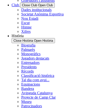
Golejadors i assistents
Club
Close Club
Open Club
Dades institucionals
Societat Anònima Esportiva
Nou Estadi
Escut
Himne
Xifres
Història
Close Història
Open Història
Biografia
Palmarès
Monogràfics
Jugadors destacats
Entrenadors
Presidents
Rècords
Classificació històrica
Tal dia com avui...
Equipacions
Bandera
Avinguda Catalunya
Projecte de Camp Clar
Museu
Patrocinadors