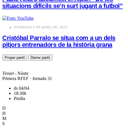
situacions difícils se’n surt jugant a futbol”
​DIUMENGE 8 DE MARÇ DEL 2026
Cristóbal Parralo se situa com a un dels
pitjors entrenadors de la història grana
Proper partit
Darrer partit
Teruel - Nàstic
Primera RFEF · Jornada 31
ds 04/04
18:30h
Pinilla
D
H
M
S