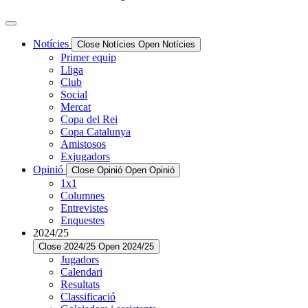
Notícies
Close Notícies
Open Notícies
Primer equip
Lliga
Club
Social
Mercat
Copa del Rei
Copa Catalunya
Amistosos
Exjugadors
Opinió
Close Opinió
Open Opinió
1x1
Columnes
Entrevistes
Enquestes
2024/25
Close 2024/25
Open 2024/25
Jugadors
Calendari
Resultats
Classificació