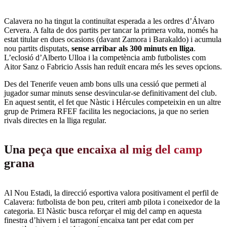
Calavera no ha tingut la continuïtat esperada a les ordres d’Álvaro
Cervera. A falta de dos partits per tancar la primera volta, només ha
estat titular en dues ocasions (davant Zamora i Barakaldo) i acumula
nou partits disputats,
sense arribar als 300 minuts en lliga
.
L’eclosió d’Alberto Ulloa i la competència amb futbolistes com
Aitor Sanz o Fabricio Assis han reduït encara més les seves opcions.
Des del Tenerife veuen amb bons ulls una cessió que permeti al
jugador sumar minuts sense desvincular-se definitivament del club.
En aquest sentit, el fet que Nàstic i Hércules competeixin en un altre
grup de Primera RFEF facilita les negociacions, ja que no serien
rivals directes en la lliga regular.
Una peça que encaixa al mig del camp
grana
Al Nou Estadi, la direcció esportiva valora positivament el perfil de
Calavera: futbolista de bon peu, criteri amb pilota i coneixedor de la
categoria. El Nàstic busca reforçar el mig del camp en aquesta
finestra d’hivern i el tarragoní encaixa tant per edat com per