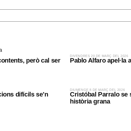
​DIVENDRES 20 DE MARÇ DEL 2026
contents, però cal ser
Pablo Alfaro apel·la 
​DIUMENGE 8 DE MARÇ DEL 2026
ions difícils se’n
Cristóbal Parralo se 
història grana