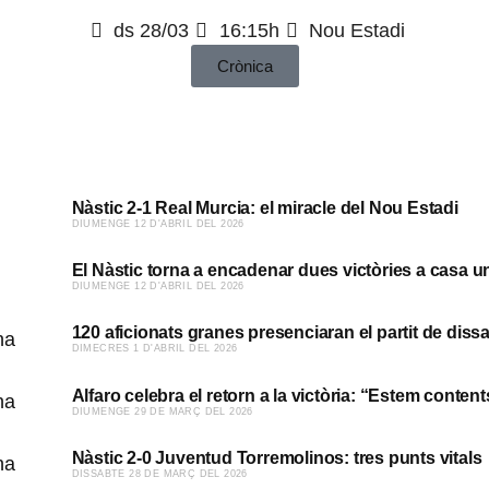
ds 28/03
16:15h
Nou Estadi
Crònica
Nàstic 2-1 Real Murcia: el miracle del Nou Estadi
​DIUMENGE 12 D'ABRIL DEL 2026
El Nàstic torna a encadenar dues victòries a casa 
​DIUMENGE 12 D'ABRIL DEL 2026
120 aficionats granes presenciaran el partit de diss
​DIMECRES 1 D'ABRIL DEL 2026
Alfaro celebra el retorn a la victòria: “Estem content
​DIUMENGE 29 DE MARÇ DEL 2026
Nàstic 2-0 Juventud Torremolinos: tres punts vitals
​DISSABTE 28 DE MARÇ DEL 2026