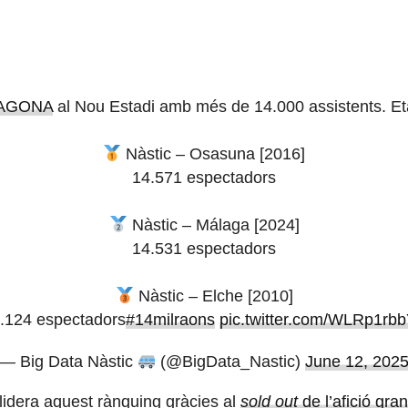
AGONA
al Nou Estadi amb més de 14.000 assistents. Eta
Nàstic – Osasuna [2016]
14.571 espectadors
Nàstic – Málaga [2024]
14.531 espectadors
Nàstic – Elche [2010]
.124 espectadors
#14milraons
pic.twitter.com/WLRp1rb
— Big Data Nàstic
(@BigData_Nastic)
June 12, 202
lidera aquest rànquing gràcies al
sold out
de l’afició gra