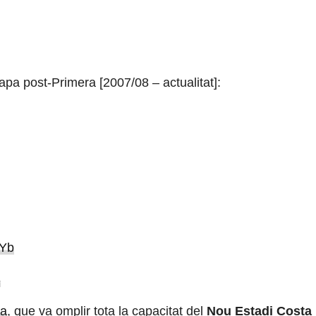
pa post-Primera [2007/08 – actualitat]:
bYb
5
na
, que va omplir tota la capacitat del
Nou Estadi Costa