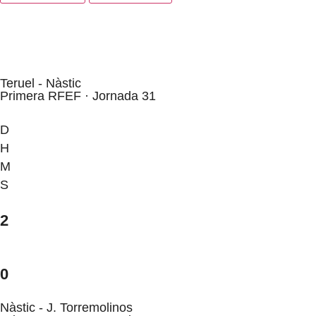
Teruel - Nàstic
Primera RFEF · Jornada 31
D
H
M
S
2
0
Nàstic - J. Torremolinos