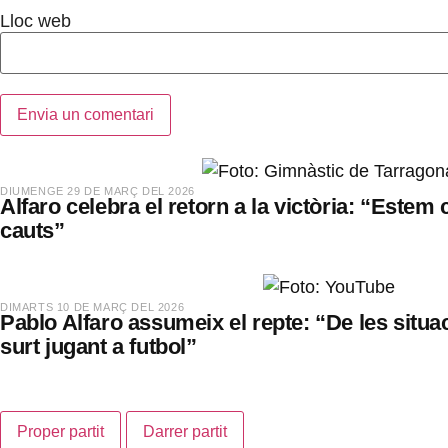
Lloc web
​DIUMENGE 29 DE MARÇ DEL 2026
Alfaro celebra el retorn a la victòria: “Estem 
cauts”
​DIMARTS 10 DE MARÇ DEL 2026
Pablo Alfaro assumeix el repte: “De les situac
surt jugant a futbol”
Proper partit
Darrer partit