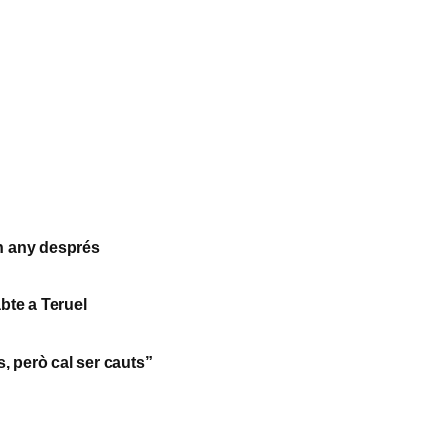
un any després
abte a Teruel
s, però cal ser cauts”