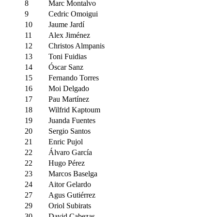
8
Marc Montalvo
9
Cedric Omoigui
10
Jaume Jardí
11
Alex Jiménez
12
Christos Almpanis
13
Toni Fuidias
14
Óscar Sanz
15
Fernando Torres
16
Moi Delgado
17
Pau Martínez
18
Wilfrid Kaptoum
19
Juanda Fuentes
20
Sergio Santos
21
Enric Pujol
22
Álvaro García
22
Hugo Pérez
23
Marcos Baselga
24
Aitor Gelardo
27
Agus Gutiérrez
29
Oriol Subirats
30
David Cabezas