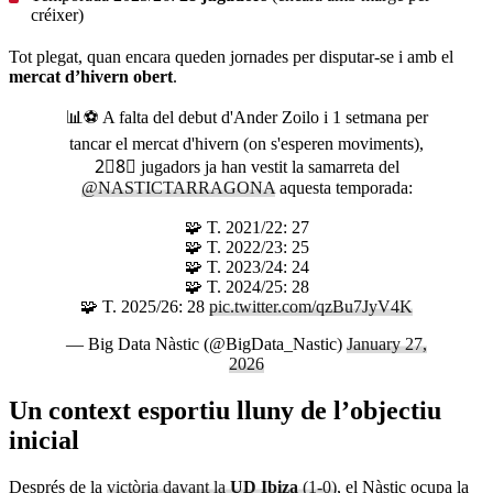
créixer)
Tot plegat, quan encara queden jornades per disputar-se i amb el
mercat d’hivern obert
.
📊⚽️ A falta del debut d'Ander Zoilo i 1 setmana per
tancar el mercat d'hivern (on s'esperen moviments),
2⃣8⃣ jugadors ja han vestit la samarreta del
@NASTICTARRAGONA
aquesta temporada:
🧩 T. 2021/22: 27
🧩 T. 2022/23: 25
🧩 T. 2023/24: 24
🧩 T. 2024/25: 28
🧩 T. 2025/26: 28
pic.twitter.com/qzBu7JyV4K
— Big Data Nàstic (@BigData_Nastic)
January 27,
2026
Un context esportiu lluny de l’objectiu
inicial
Després de la
victòria davant la
UD Ibiza
(1-0)
, el Nàstic ocupa la