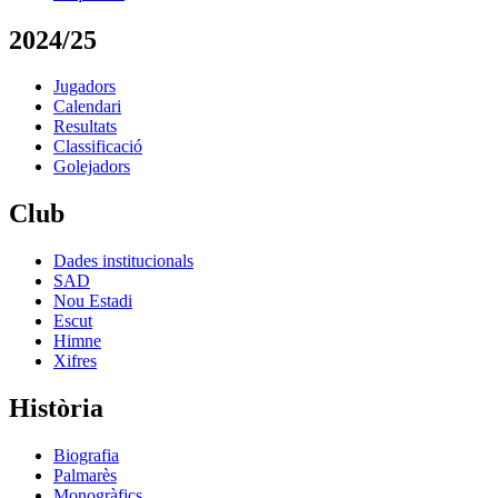
2024/25
Jugadors
Calendari
Resultats
Classificació
Golejadors
Club
Dades institucionals
SAD
Nou Estadi
Escut
Himne
Xifres
Història
Biografia
Palmarès
Monogràfics