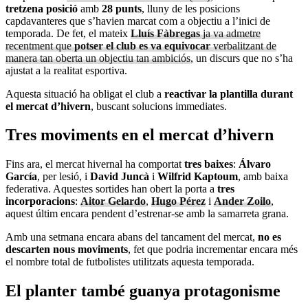
tretzena posició
amb
28 punts
, lluny de les posicions
capdavanteres que s’havien marcat com a objectiu a l’inici de
temporada. De fet, el mateix
Lluís Fàbregas
ja va admetre
recentment que
potser el club es va equivocar
verbalitzant de
manera tan oberta un objectiu tan ambiciós
, un discurs que no s’ha
ajustat a la realitat esportiva.
Aquesta situació ha obligat el club a
reactivar la plantilla durant
el mercat d’hivern
, buscant solucions immediates.
Tres moviments en el mercat d’hivern
Fins ara, el mercat hivernal ha comportat
tres baixes
:
Álvaro
García
, per lesió, i
David Juncà
i
Wilfrid Kaptoum
, amb baixa
federativa. Aquestes sortides han obert la porta a
tres
incorporacions
:
Aitor Gelardo
,
Hugo Pérez
i
Ander Zoilo
,
aquest últim encara pendent d’estrenar-se amb la samarreta grana.
Amb una setmana encara abans del tancament del mercat,
no es
descarten nous moviments
, fet que podria incrementar encara més
el nombre total de futbolistes utilitzats aquesta temporada.
El planter també guanya protagonisme