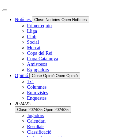
Notícies
Close Notícies
Open Notícies
Primer equip
Lliga
Club
Social
Mercat
Copa del Rei
Copa Catalunya
Amistosos
Exjugadors
Opinió
Close Opinió
Open Opinió
1x1
Columnes
Entrevistes
Enquestes
2024/25
Close 2024/25
Open 2024/25
Jugadors
Calendari
Resultats
Classificació