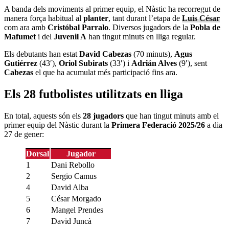
A banda dels moviments al primer equip, el Nàstic ha recorregut de
manera força habitual al
planter
, tant durant l’etapa de
Luis César
com ara amb
Cristóbal Parralo
. Diversos jugadors de la
Pobla de
Mafumet
i del
Juvenil A
han tingut minuts en lliga regular.
Els debutants han estat
David Cabezas
(70 minuts),
Agus
Gutiérrez
(43′),
Oriol Subirats
(33′) i
Adrián Alves
(9′), sent
Cabezas
el que ha acumulat més participació fins ara.
Els 28 futbolistes utilitzats en lliga
En total, aquests són els
28 jugadors
que han tingut minuts amb el
primer equip del Nàstic durant la
Primera Federació 2025/26
a dia
27 de gener:
Dorsal
Jugador
1
Dani Rebollo
2
Sergio Camus
4
David Alba
5
César Morgado
6
Mangel Prendes
7
David Juncà