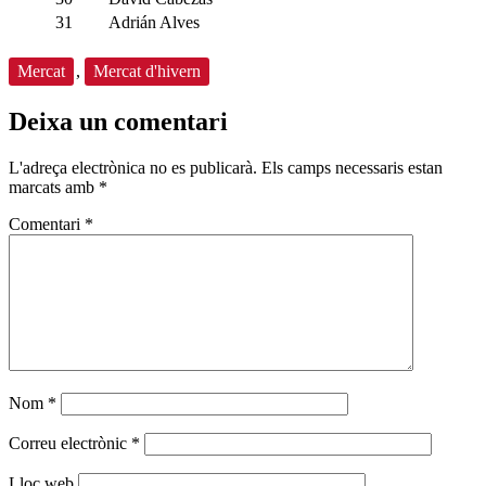
31
Adrián Alves
Mercat
,
Mercat d'hivern
Deixa un comentari
L'adreça electrònica no es publicarà.
Els camps necessaris estan
marcats amb
*
Comentari
*
Nom
*
Correu electrònic
*
Lloc web