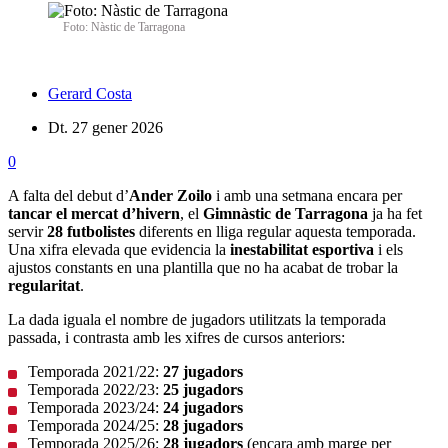
Foto: Nàstic de Tarragona
Gerard Costa
Dt. 27 gener 2026
0
A falta del debut d’
Ander Zoilo
i amb una setmana encara per
tancar el mercat d’hivern
, el
Gimnàstic de Tarragona
ja ha fet
servir
28 futbolistes
diferents en lliga regular aquesta temporada.
Una xifra elevada que evidencia la
inestabilitat esportiva
i els
ajustos constants en una plantilla que no ha acabat de trobar la
regularitat
.
La dada iguala el nombre de jugadors utilitzats la temporada
passada, i contrasta amb les xifres de cursos anteriors:
Temporada 2021/22:
27 jugadors
Temporada 2022/23:
25 jugadors
Temporada 2023/24:
24 jugadors
Temporada 2024/25:
28 jugadors
Temporada 2025/26:
28 jugadors
(encara amb marge per