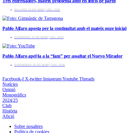
Tres entrenadors, mateix problema amb els inicis de partit
​DILLUNS 23 DE MARÇ DEL 2026
Pablo Alfaro aposta per la continuïtat amb el mateix onze inicial
​DIUMENGE 22 DE MARÇ DEL 2026
Pablo Alfaro apel·la a la “fam” per assaltar el Nuevo Mirador
​DIVENDRES 20 DE MARÇ DEL 2026
Facebook-f
X-twitter
Instagram
Youtube
Threads
Notícies
Opinió
Monogràfics
2024/25
Club
Història
Afició
Sobre nosaltres
Política de cookies