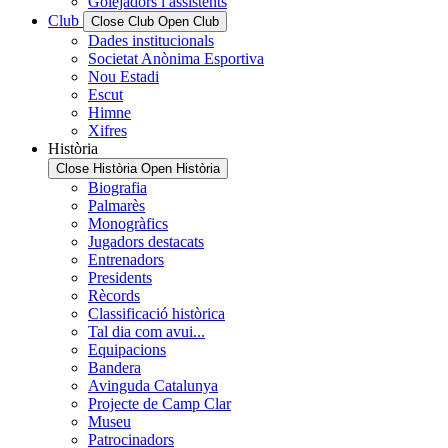
Golejadors i assistents
Club
Close Club
Open Club
Dades institucionals
Societat Anònima Esportiva
Nou Estadi
Escut
Himne
Xifres
Història
Close Història
Open Història
Biografia
Palmarès
Monogràfics
Jugadors destacats
Entrenadors
Presidents
Rècords
Classificació històrica
Tal dia com avui...
Equipacions
Bandera
Avinguda Catalunya
Projecte de Camp Clar
Museu
Patrocinadors