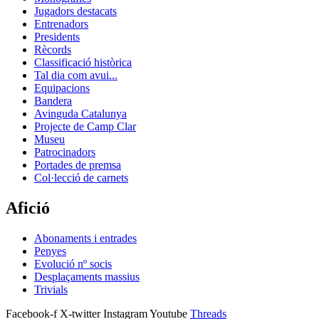
Jugadors destacats
Entrenadors
Presidents
Rècords
Classificació històrica
Tal dia com avui...
Equipacions
Bandera
Avinguda Catalunya
Projecte de Camp Clar
Museu
Patrocinadors
Portades de premsa
Col·lecció de carnets
Afició
Abonaments i entrades
Penyes
Evolució nº socis
Desplaçaments massius
Trivials
Facebook-f
X-twitter
Instagram
Youtube
Threads