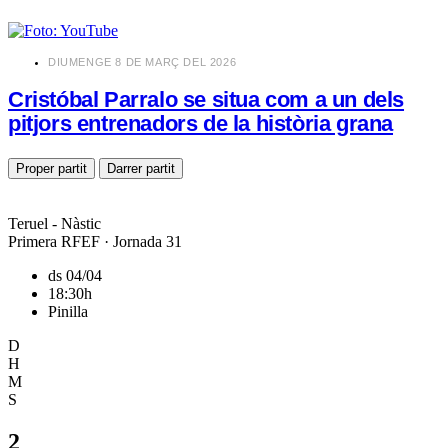
​DIUMENGE 8 DE MARÇ DEL 2026
Cristóbal Parralo se situa com a un dels
pitjors entrenadors de la història grana
Proper partit
Darrer partit
Teruel - Nàstic
Primera RFEF · Jornada 31
ds 04/04
18:30h
Pinilla
D
H
M
S
2