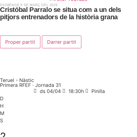
​DIUMENGE 8 DE MARÇ DEL 2026
Cristóbal Parralo se situa com a un dels
pitjors entrenadors de la història grana
Proper partit
Darrer partit
Teruel - Nàstic
Primera RFEF · Jornada 31
ds 04/04
18:30h
Pinilla
D
H
M
S
2