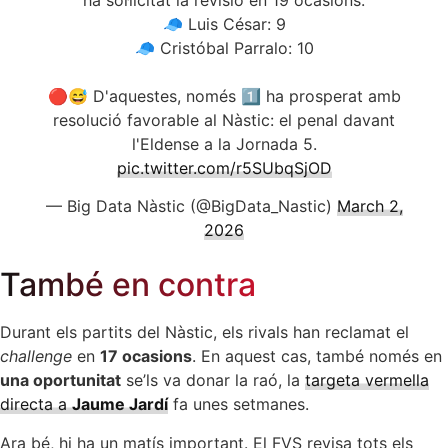
🧢 Luis César: 9
🧢 Cristóbal Parralo: 10
🔴😅 D'aquestes, només 1⃣ ha prosperat amb
resolució favorable al Nàstic: el penal davant
l'Eldense a la Jornada 5.
pic.twitter.com/r5SUbqSjOD
— Big Data Nàstic (@BigData_Nastic)
March 2,
2026
També en contra
Durant els partits del Nàstic, els rivals han reclamat el
challenge
en
17 ocasions
. En aquest cas, també només en
una oportunitat
se’ls va donar la raó, la
targeta vermella
directa a
Jaume Jardí
fa unes setmanes.
Ara bé, hi ha un matís important. El FVS revisa tots els