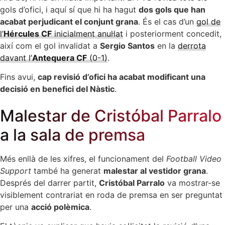
gols d’ofici, i aquí sí que hi ha hagut
dos gols que han
acabat perjudicant el conjunt grana
. És el cas d’un
gol de
l’
Hércules CF
inicialment anul·lat
i posteriorment concedit,
així com el gol invalidat a
Sergio Santos
en la
derrota
davant l’
Antequera CF
(0-1)
.
Fins avui,
cap revisió d’ofici ha acabat modificant una
decisió en benefici del Nàstic
.
Malestar de Cristóbal Parralo
a la sala de premsa
Més enllà de les xifres, el funcionament del
Football Video
Support
també ha generat
malestar al vestidor grana
.
Després del darrer partit,
Cristóbal Parralo
va mostrar-se
visiblement contrariat en roda de premsa en ser preguntat
per una
acció polèmica
.