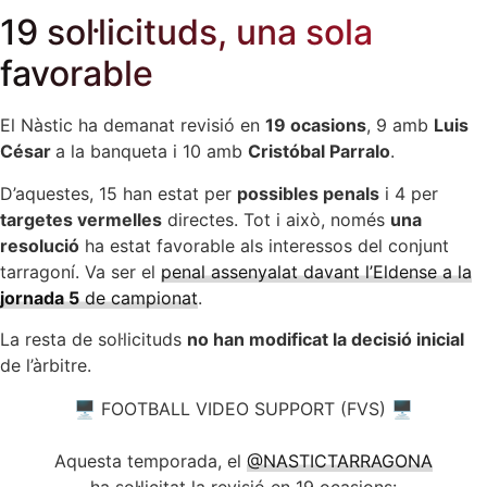
19 sol·licituds, una sola
favorable
El Nàstic ha demanat revisió en
19 ocasions
, 9 amb
Luis
César
a la banqueta i 10 amb
Cristóbal Parralo
.
D’aquestes, 15 han estat per
possibles penals
i 4 per
targetes vermelles
directes. Tot i això, només
una
resolució
ha estat favorable als interessos del conjunt
tarragoní. Va ser el
penal assenyalat davant l’Eldense a la
jornada 5
de campionat
.
La resta de sol·licituds
no han modificat la decisió inicial
de l’àrbitre.
🖥️ FOOTBALL VIDEO SUPPORT (FVS) 🖥️
Aquesta temporada, el
@NASTICTARRAGONA
ha sol·licitat la revisió en 19 ocasions: