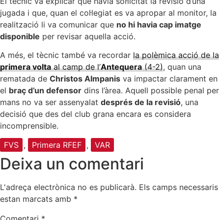
El tècnic va explicar que havia sol·licitat la revisió d’una
jugada i que, quan el col·legiat es va apropar al monitor, la
realització li va comunicar que
no hi havia cap imatge
disponible
per revisar aquella acció.
A més, el tècnic també va recordar
la polèmica acció de la
primera volta
al camp de l’
Antequera
(4-2)
, quan una
rematada de
Christos Almpanis
va impactar clarament en
el
braç d’un defensor
dins l’àrea. Aquell possible penal per
mans no va ser assenyalat
després de la revisió
, una
decisió que des del club grana encara es considera
incomprensible.
FVS
,
Primera RFEF
,
VAR
Deixa un comentari
L'adreça electrònica no es publicarà.
Els camps necessaris
estan marcats amb
*
Comentari
*