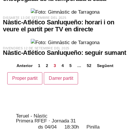
​DISSABTE 13 DE SETEMBRE DEL 2025
Nàstic-Atlético Sanluqueño: horari i on
veure el partit per TV en directe
​DIVENDRES 12 DE SETEMBRE DEL 2025
Nàstic-Atlético Sanluqueño: seguir sumant
Anterior
1
2
3
4
5
…
52
Següent
Proper partit
Darrer partit
Teruel - Nàstic
Primera RFEF · Jornada 31
ds 04/04
18:30h
Pinilla