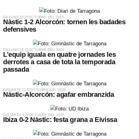
​DILLUNS 13 D'OCTUBRE DEL 2025
Nàstic 1-2 Alcorcón: tornen les badades
defensives
​DILLUNS 13 D'OCTUBRE DEL 2025
L’equip iguala en quatre jornades les
derrotes a casa de tota la temporada
passada
​DISSABTE 11 D'OCTUBRE DEL 2025
Nàstic-Alcorcón: agafar embranzida
​DISSABTE 4 D'OCTUBRE DEL 2025
Ibiza 0-2 Nàstic: festa grana a Eivissa