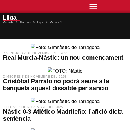
Lliga
Portada
>
Notícies
>
Lliga
>
Pàgina 3
​DIVENDRES 7 DE NOVEMBRE DEL 2025
Real Murcia-Nàstic: un nou començament
​DIMECRES 5 DE NOVEMBRE DEL 2025
Cristóbal Parralo no podrà seure a la
banqueta aquest dissabte per sanció
​DILLUNS 3 DE NOVEMBRE DEL 2025
Nàstic 0-3 Atlético Madrileño: l’afició dicta
sentència