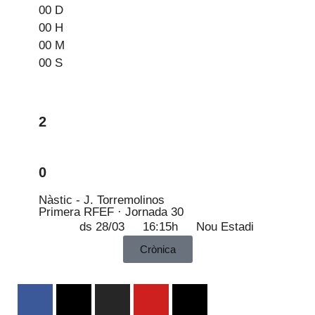
00
D
00
H
00
M
00
S
2
0
Nàstic - J. Torremolinos
Primera RFEF · Jornada 30
ds 28/03
16:15h
Nou Estadi
Crònica